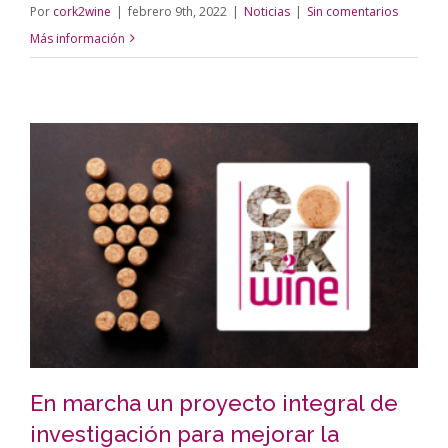
Por
cork2wine
|
febrero 9th, 2022
|
Noticias
|
Sin comentarios
Más información
En marcha un proyecto integral de
investigación para mejorar la