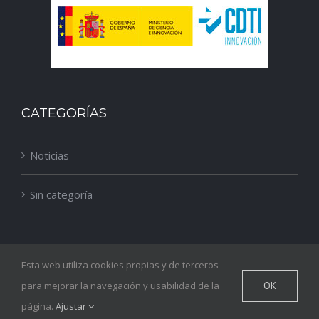
CATEGORÍAS
Noticias
Sin categoría
Esta web utiliza cookies propias y de terceros
© Copyright
2026 |
Aviso legal
y
política de privacidad
para mejorar la navegación y usabilidad de la
OK
91 357 07 98
EMAIL
página.
Ajustar