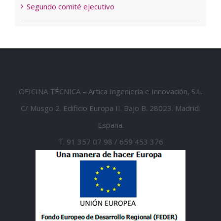
Segundo comité ejecutivo
OFICINA TÉCNICA – Artica Ingeniería e Innovación, S.L.
C/ Musgo 2. Edificio Europa II. Bajo B. 28023. Madrid.
España.
T. 91 357 07 98 / 659 453 376