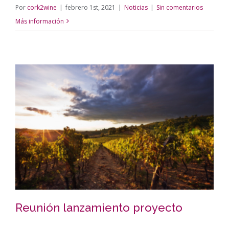
Por
cork2wine
|
febrero 1st, 2021
|
Noticias
|
Sin comentarios
Más información
Reunión lanzamiento proyecto